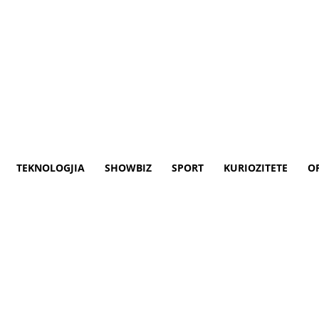
TEKNOLOGJIA
SHOWBIZ
SPORT
KURIOZITETE
O
dhe i lirë – Klan Macedonia
e mbajti fjalim të madh në kryeqytetin e 