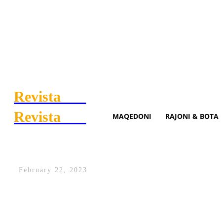
Revista
.mk
Revista
.mk
MAQEDONI
RAJONI & BOTA
Kievi qëndron lartë, krenar 
February 22, 2023
Presidenti amerikan, Joe Biden sot pasdit
në kryeqytetin ukrainas, Kiev.