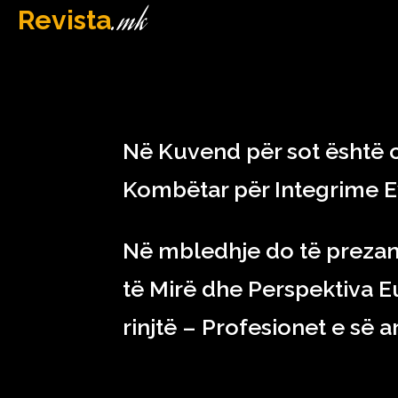
.mk
Revista
MAQEDONI
February 22, 2023
Në Kuvend për sot është c
Kombëtar për Integrime E
Në mbledhje do të prezant
të Mirë dhe Perspektiva E
rinjtë – Profesionet e së a