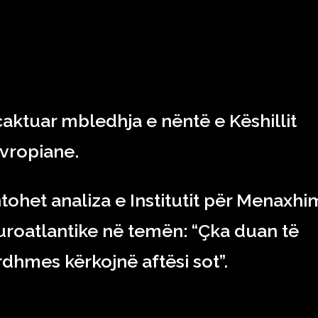
RAJONI & BOTA
TEKNOLOGJIA
SHOWBIZ
SPORT
aktuar mbledhja e nëntë e Këshillit
vropiane.
ohet analiza e Institutit për Menaxhi
uroatlantike në temën: “Çka duan të
rdhmes kërkojnë aftësi sot”.