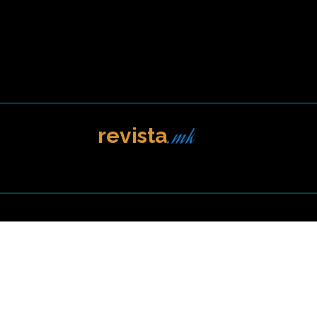
.mk
revista