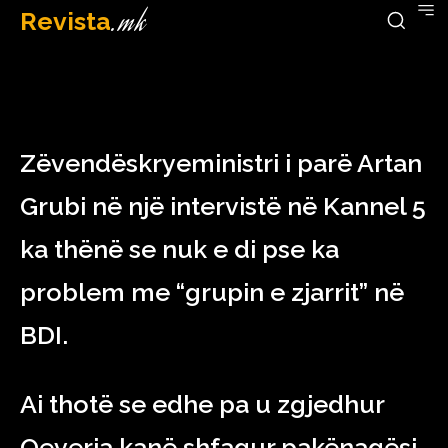
Revista
.mk
February 23, 2023
Zëvendëskryeministri i parë Artan
Grubi në një intervistë në Kannel 5
ka thënë se nuk e di pse ka
problem me “grupin e zjarrit” në
BDI.
Ai thotë se edhe pa u zgjedhur
Qeveria kanë shfaqur pakënaqësi.