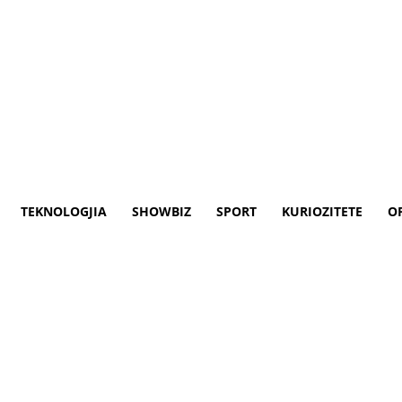
TEKNOLOGJIA
SHOWBIZ
SPORT
KURIOZITETE
O
të vogla, temperatura deri në 
 lokale, kah fundi i ditës në pjesët lindore
atare nga drejtimi jugor. Temperatura mini