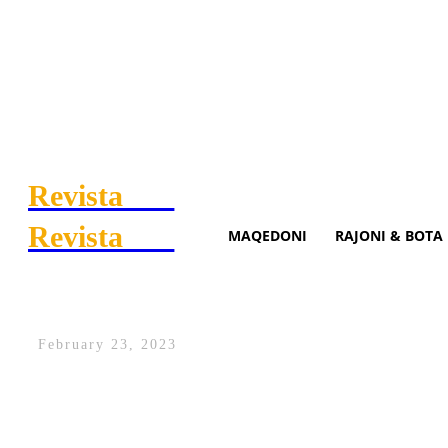
Revista
.mk
Revista
.mk
MAQEDONI
RAJONI & BOTA
Moti me diell dhe vranësira 
February 23, 2023
Moti sot me diell dhe më vranësira te vogla
shiut. Do të fryjë erë e dobët deri në mes