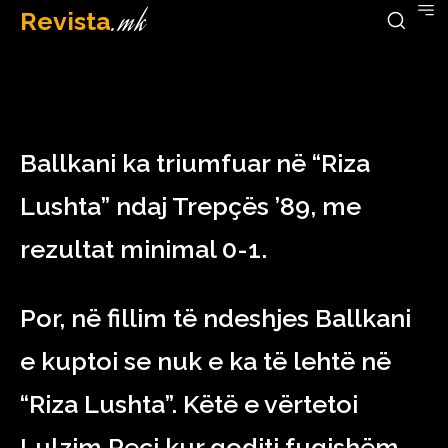
Revista
.mk
February 23, 2023
Ballkani ka triumfuar në “Riza
Lushta” ndaj Trepçës ’89, me
rezultat minimal 0-1.
Por, në fillim të ndeshjes Ballkani
e kuptoi se nuk e ka të lehtë në
“Riza Lushta”. Këtë e vërtetoi
Lulzim Peci kur goditi fuqishëm