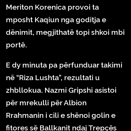
Meriton Korenica provoi ta
mposht Kaqiun nga goditja e
dënimit, megjithatë topi shkoi mbi
portë.
E dy minuta pa përfunduar takimi
në “Riza Lushta”, rezultati u
zhbllokua. Nazmi Gripshi asistoi
për mrekulli për Albion
Rrahmanin i cili e shënoi golin e
fitores së Ballkanit ndaj Trepçës