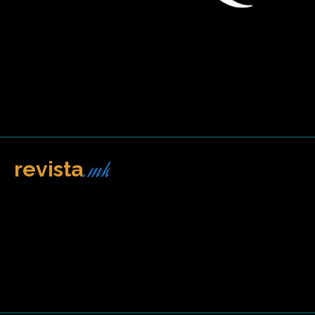
.mk
revista