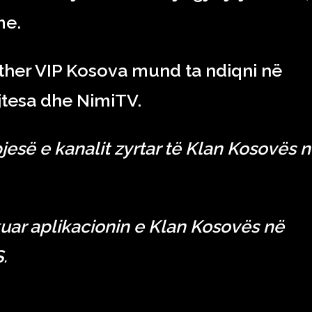
me.
other VIP Kosova mund ta ndiqni në
jtesa dhe NimiTV.
pjesë e kanalit zyrtar të Klan Kosovës 
uar aplikacionin e Klan Kosovës në
.