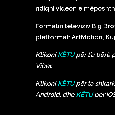
ndiqni videon e mëposht
Formatin televiziv Big Br
platformat: ArtMotion, Ku
Klikoni
KËTU
për t’u bërë 
Viber.
Klikoni
KËTU
për ta shkark
Android, dhe
KËTU
për iOS