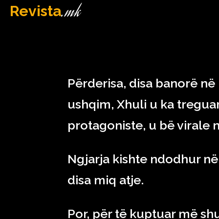
.mk
Revista
MAQEDONI
February 23, 2023
Përderisa, disa banorë në
ushqim, Xhuli u ka treguar
protagoniste, u bë virale n
Ngjarja kishte ndodhur në 
disa miq atje.
Por, për të kuptuar më shu