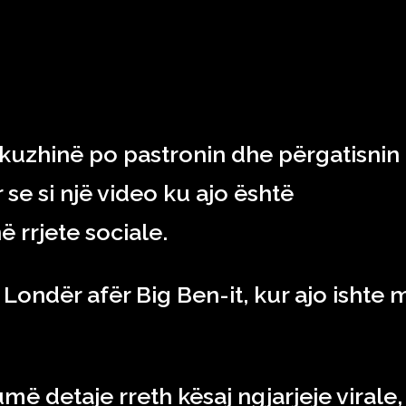
RAJONI & BOTA
TEKNOLOGJIA
SHOWBIZ
SPORT
 kuzhinë po pastronin dhe përgatisnin
 se si një video ku ajo është
ë rrjete sociale.
Londër afër Big Ben-it, kur ajo ishte 
më detaje rreth kësaj ngjarjeje virale,