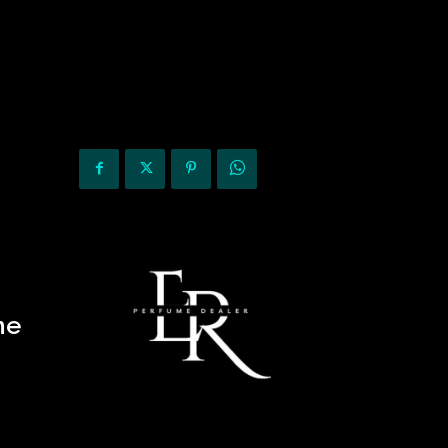
KURIOZITETE
OPINIONE
me