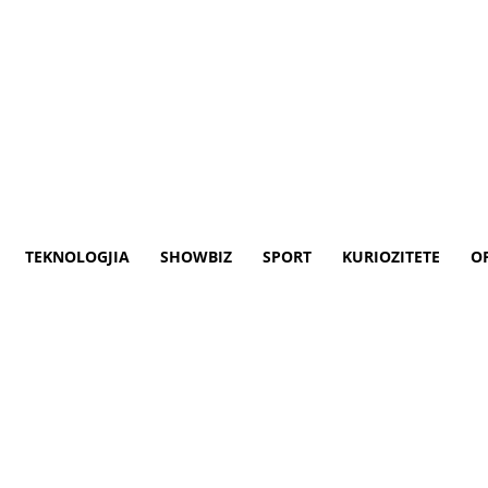
TEKNOLOGJIA
SHOWBIZ
SPORT
KURIOZITETE
O
in/ Bardhezinjtë kalojnë në t