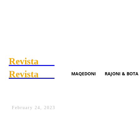
Revista
.mk
Revista
.mk
MAQEDONI
RAJONI & BOTA
Di Maria kualifikon Juventus
February 24, 2023