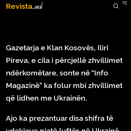
Revista
.mk
February 24, 2023
Gazetarja e Klan Kosovës, Iliri
Pireva, e cila i përcjellë zhvillimet
ndërkomëtare, sonte në “Info
Magazinë” ka folur mbi zhvillimet
që lidhen me Ukrainën.
Ajo ka prezantuar disa shifra të
vdekjeve gjatë luftës në Ukrainë,