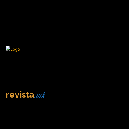
.mk
revista