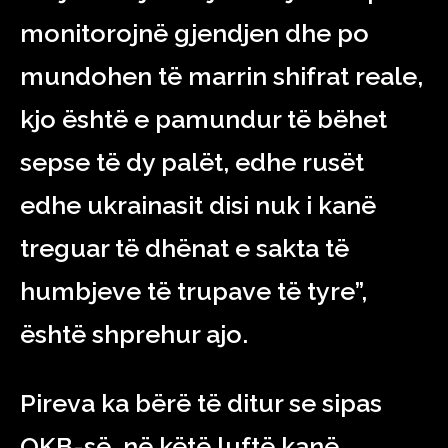
monitorojnë gjendjen dhe po
mundohen të marrin shifrat reale,
kjo është e pamundur të bëhet
sepse të dy palët, edhe rusët
edhe ukrainasit disi nuk i kanë
treguar të dhënat e sakta të
humbjeve të trupave të tyre”,
është shprehur ajo.
Pireva ka bërë të ditur se sipas
OKB-së, në këtë luftë kanë