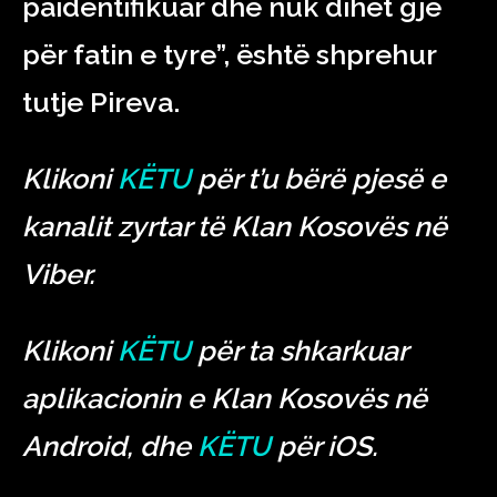
paidentifikuar dhe nuk dihet gjë
për fatin e tyre”, është shprehur
tutje Pireva.
Klikoni
KËTU
për t’u bërë pjesë e
kanalit zyrtar të Klan Kosovës në
Viber.
Klikoni
KËTU
për ta shkarkuar
aplikacionin e Klan Kosovës në
Android, dhe
KËTU
për iOS.