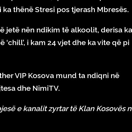
 i ka thënë Stresi pos tjerash Mbresës.
 jetë nën ndikim të alkoolit, derisa k
chill’, i kam 24 vjet dhe ka vite që pi
other VIP Kosova mund ta ndiqni në
jtesa dhe NimiTV.
pjesë e kanalit zyrtar të Klan Kosovës 