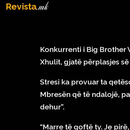
.mk
Revista
MAQEDONI
February 24, 2023
Konkurrenti i Big Brother 
Xhulit, gjatë përplasjes s
Stresi ka provuar ta qetës
Mbresën që të ndalojë, pasi
dehur”.
“Marre të qoftë ty. Je pir