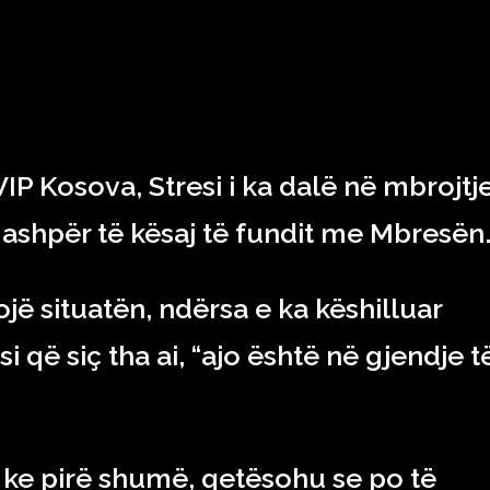
RAJONI & BOTA
TEKNOLOGJIA
SHOWBIZ
SPORT
VIP Kosova, Stresi i ka dalë në mbrojtj
ë ashpër të kësaj të fundit me Mbresën
ojë situatën, ndërsa e ka këshilluar
 që siç tha ai, “ajo është në gjendje t
ë, ke pirë shumë, qetësohu se po të