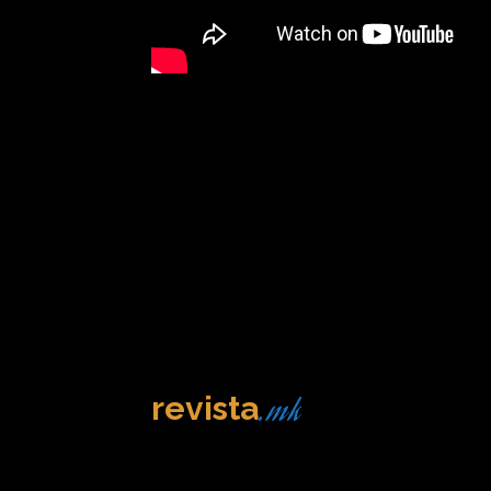
.mk
revista