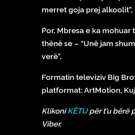
merret goja prej alkoolit”,
Por, Mbresa e ka mohuar të
thënë se – “Unë jam shumë ‘
verë”.
Formatin televiziv Big Br
platformat: ArtMotion, Ku
Klikoni
KËTU
për t’u bërë 
Viber.