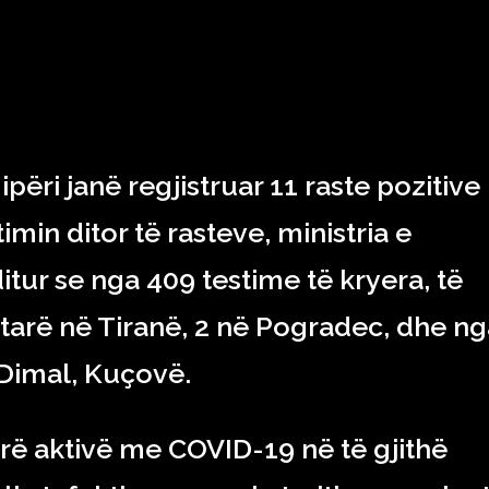
RAJONI & BOTA
TEKNOLOGJIA
SHOWBIZ
SPORT
përi janë regjistruar 11 raste pozitive
min ditor të rasteve, ministria e
itur se nga 409 testime të kryera, të
etarë në Tiranë, 2 në Pogradec, dhe ng
 Dimal, Kuçovë.
rë aktivë me COVID-19 në të gjithë