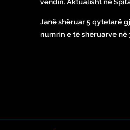
vendin. Aktualisht në Spita
Janë shëruar 5 qytetarë gj
numrin e të shëruarve në 3