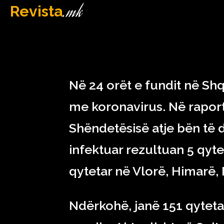
.mk
Revista
MAQEDONI
February 25, 2023
Në 24 orët e fundit në Shqi
me koronavirus. Në raporti
Shëndetësisë atje bën të d
infektuar rezultuan 5 qyt
qytetar në Vlorë, Himarë,
Ndërkohë, janë 151 qyteta