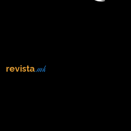
.mk
revista