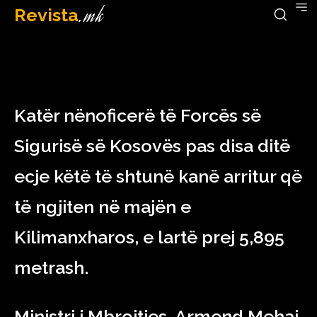
Revista
.mk
February 25, 2023
Katër nënoficerë të Forcës së
Sigurisë së Kosovës pas disa ditë
ecje këtë të shtunë kanë arritur që
të ngjiten në majën e
Kilimanxharos, e lartë prej 5,895
metrash.
Ministri i Mbrojtjes, Armend Mehaj,