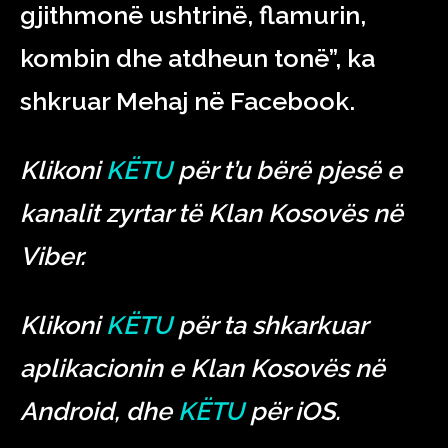
gjithmonë ushtrinë, flamurin,
kombin dhe atdheun tonë”, ka
shkruar Mehaj në Facebook.
Klikoni
KËTU
për t’u bërë pjesë e
kanalit zyrtar të Klan Kosovës në
Viber.
Klikoni
KËTU
për ta shkarkuar
aplikacionin e Klan Kosovës në
Android, dhe
KËTU
për iOS.