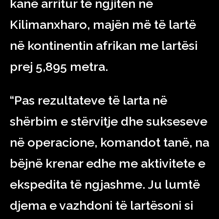
kanë arritur të ngjiten në
Kilimanxharo, majën më të lartë
në kontinentin afrikan me lartësi
prej 5,895 metra.
“Pas rezultateve të larta në
shërbim e stërvitje dhe sukseseve
në operacione, komandot tanë, na
bëjnë krenar edhe me aktivitete e
ekspedita të ngjashme. Ju lumtë
djema e vazhdoni të lartësoni si