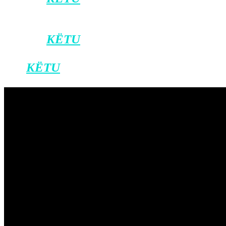
zyrtar të Klan Kosovës në Viber.
Klikoni
KËTU
për ta shkarkuar
aplikacionin e Klan Kosovës në Android,
dhe
KËTU
për iOS.