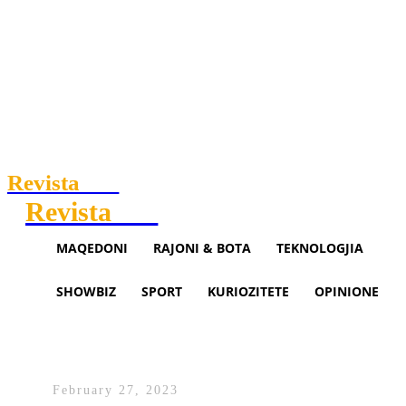
Revista
.mk
Revista
.mk
MAQEDONI
RAJONI & BOTA
TEKNOLOGJIA
SHOWBIZ
SPORT
KURIOZITETE
OPINIONE
Çka po planifikojnë Stresi dhe
Andi? (VIDEO)
February 27, 2023