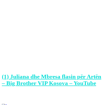
një deklaratë e Julianës në lidhje me
daljen e Artës.
Mbresa e akuzonte Julianën se kjo e
fundit ka thënë se Arta ka dalë sepse ka
dashur vetë të dalë e jo se ka votuar
publiku.
Për më shumë ndiqeni videon e
mëposhtme.
(1) Juliana dhe Mbresa flasin për Artën
– Big Brother VIP Kosova – YouTube