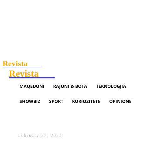
Revista
.mk
Revista
.mk
MAQEDONI
RAJONI & BOTA
TEKNOLOGJIA
SHOWBIZ
SPORT
KURIOZITETE
OPINIONE
Vetura përplas këmbësoren në
Pogradec
February 27, 2023