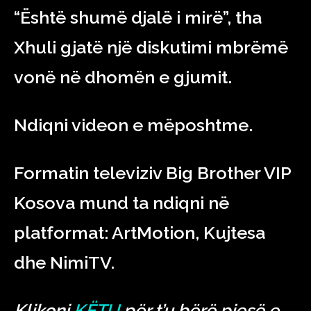
“Është shumë djalë i mirë”, tha
Xhuli gjatë një diskutimi mbrëmë
vonë në dhomën e gjumit.
Ndiqni videon e mëposhtme.
Formatin televiziv Big Brother VIP
Kosova mund ta ndiqni në
platformat: ArtMotion, Kujtesa
dhe NimiTV.
Klikoni
KËTU
për t’u bërë pjesë e