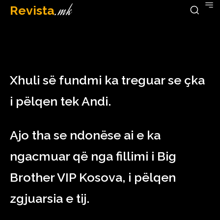
Revista
.mk
March 1, 2023
Xhuli së fundmi ka treguar se çka
i pëlqen tek Andi.
Ajo tha se ndonëse ai e ka
ngacmuar që nga fillimi i Big
Brother VIP Kosova, i pëlqen
zgjuarsia e tij.