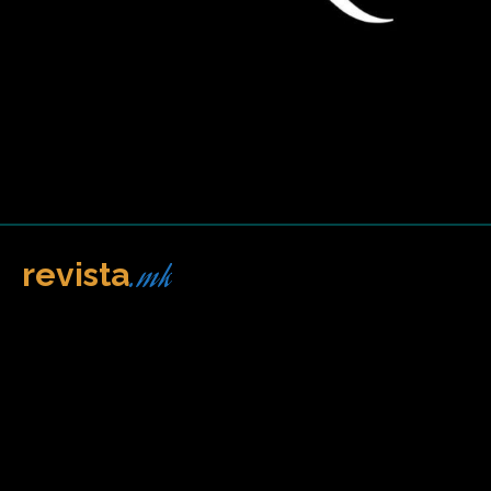
.mk
revista