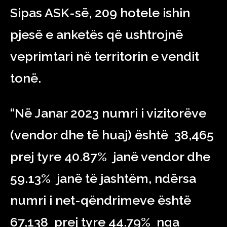
Sipas ASK-së, 209 hotele ishin
pjesë e anketës që ushtrojnë
veprimtari në territorin e vendit
tonë.
“Në Janar 2023 numri i vizitorëve
(vendor dhe të huaj) është 38,465
prej tyre 40.87% janë vendor dhe
59.13% janë të jashtëm, ndërsa
numri i net-qëndrimeve është
67,138 prej tyre 44.79% nga