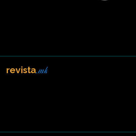
.mk
revista