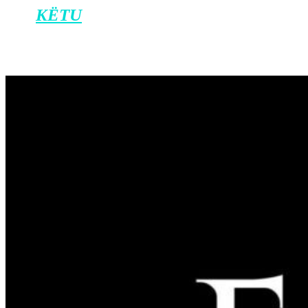
dhe
KËTU
për iOS.