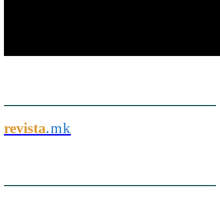
revista
.mk