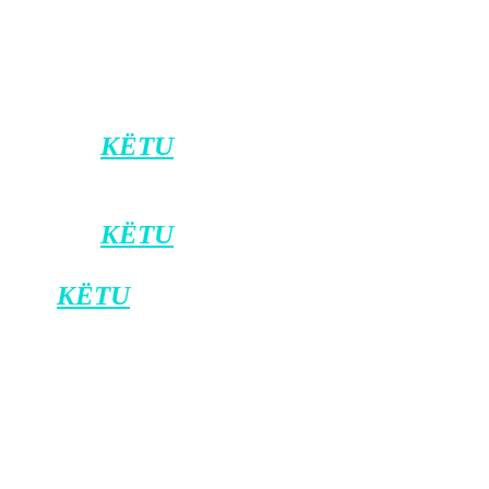
Ramazan Hutra, i dyshuari për aktin
makabër u arrestua nga ana e
policisë/Klankosova.tv
Klikoni
KËTU
për t’u bërë pjesë e kanalit
zyrtar të Klan Kosovës në Viber.
Klikoni
KËTU
për ta shkarkuar
aplikacionin e Klan Kosovës në Android,
dhe
KËTU
për iOS.