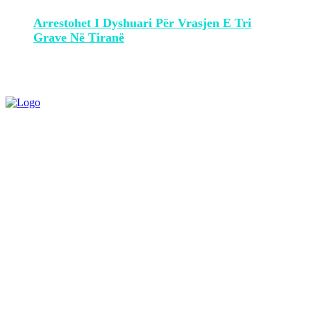
Arrestohet I Dyshuari Për Vrasjen E Tri
Grave Në Tiranë