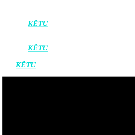
ArtMotion, Kujtesa dhe NimiTV.
Klikoni
KËTU
për t’u bërë pjesë e kanalit
zyrtar të Klan Kosovës në Viber.
Klikoni
KËTU
për ta shkarkuar
aplikacionin e Klan Kosovës në Android,
dhe
KËTU
për iOS.