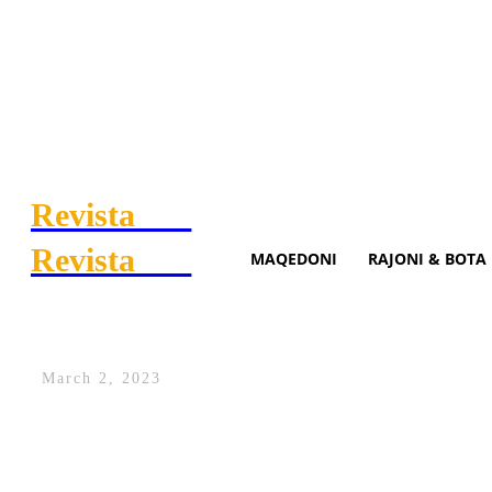
Revista
.mk
Revista
.mk
MAQEDONI
RAJONI & BOTA
Xhuli i jep këshilla Stresit
March 2, 2023
Stresi dhe Xhuli kanë pëshpëritur gjatë