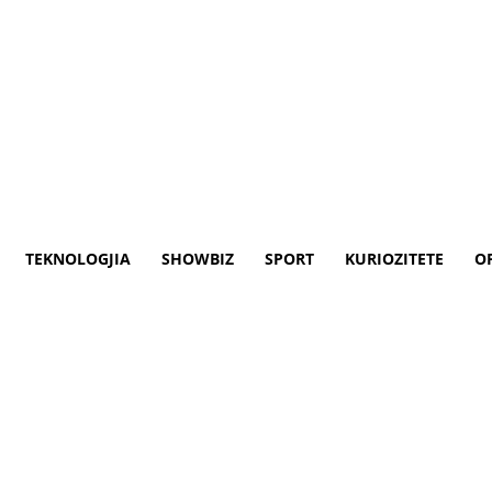
TEKNOLOGJIA
SHOWBIZ
SPORT
KURIOZITETE
O
 për darkën e të nominuarve? 
 orëve të vona të natës së mbrëmshme në d