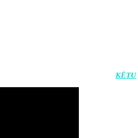
 i jep këshilla reperit për darkën e të nom
dyshja.
ova mund ta ndiqni në platformat: ArtMot
 zyrtar të Klan Kosovës në Viber.
nin e Klan Kosovës në Android, dhe
KËTU