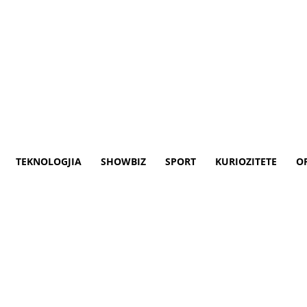
TEKNOLOGJIA
SHOWBIZ
SPORT
KURIOZITETE
O
në territorin e Maqedonisë së 
tës së djeshme (03.02.2023) ka kryer kontr
e automjeteve që lëvizin me shpejtësi më t