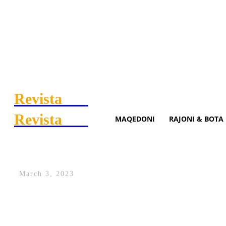
Revista
.mk
Revista
.mk
MAQEDONI
RAJONI & BOTA
269 ​​sanksione për shpejtësi 
March 3, 2023
Ministria e Punëve të Brendshme gjatë di
së Maqedonisë së Veriut për sanksionimin 