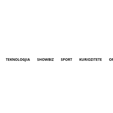
TEKNOLOGJIA
SHOWBIZ
SPORT
KURIOZITETE
O
denit ishte kanceroz – Klan Ma
equr nga gjoksi i presidentit Joe Biden 
kancerit të lëkurës, tha mjeku i tij të pr