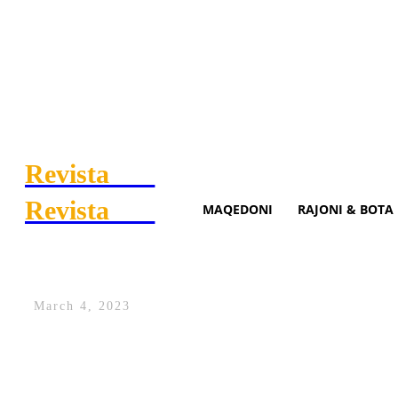
Revista
.mk
Revista
.mk
MAQEDONI
RAJONI & BOTA
Indi i hequr nga gjoksi i Bi
March 4, 2023
UASHINGTON (AP) – Një ind i lëkurës i h
qelizave bazale, një formë e zakonshme e 