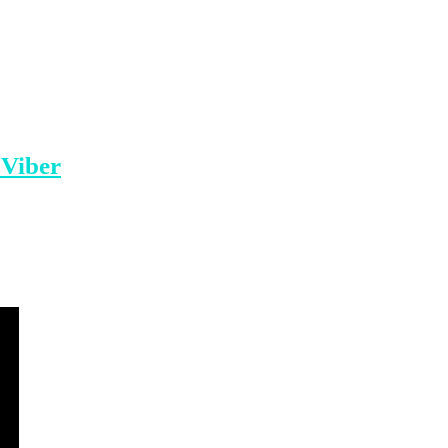
s, janë edhe dy trupat të cilët deri në
n e ADN-së, transmeton Klankosova.tv.
 saj, arrin në 6 numri i shtetasve
 Viber