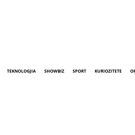
TEKNOLOGJIA
SHOWBIZ
SPORT
KURIOZITETE
O
ë aksidentin në Greqi
ntin e trenave në Greqi.