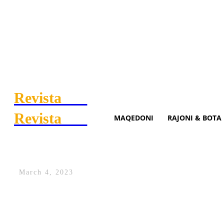
Revista
.mk
Revista
.mk
MAQEDONI
RAJONI & BOTA
Shtohen viktimat shqiptare n
March 4, 2023
Janë shtuar viktimat shqiptare në akside