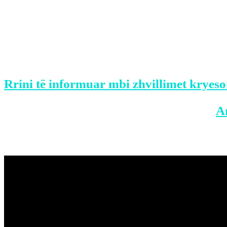
Siç shkruan Topchannel, në mesin e trupave
orët e pasdites nuk ishin kërkuar prej a
Mësohet se njëra nga viktimat është shtet
shqiptarë ose me origjinë shqiptare të vd
Rrini të informuar mbi zhvillimet kryeso
BONUS: Merreni aplikacionin tonë në
A