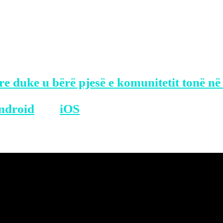
 të pajetë në morgun e spitalit të Larissa
skujt dhe nuk ishte dhënë mostër për testi
ase shqiptare, 22 vjeçe ndërsa me gjetjen e
ekur në aksident.
re duke u bërë pjesë e komunitetit tonë në
ndroid
dhe
iOS