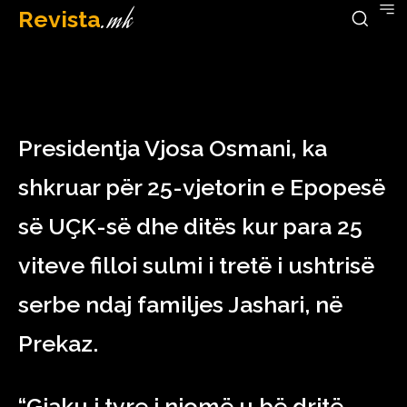
Revista
.mk
March 5, 2023
Presidentja Vjosa Osmani, ka
shkruar për 25-vjetorin e Epopesë
së UÇK-së dhe ditës kur para 25
viteve filloi sulmi i tretë i ushtrisë
serbe ndaj familjes Jashari, në
Prekaz.
“Gjaku i tyre i njomë u bë dritë