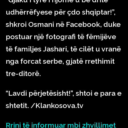
udhërrëfyese për çdo shqiptar!”,
shkroi Osmani në Facebook, duke
postuar një fotografi të fëmijëve
të familjes Jashari, të cilët u vranë
nga forcat serbe, gjatë rrethimit
tre-ditorë.
“Lavdi përjetësisht!”, shtoi e para e
shtetit. /Klankosova.tv
Rrini të informuar mbi zhvillimet