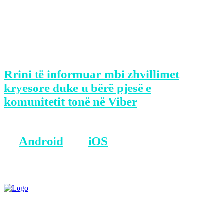
Ndërsa, më 7 mars do të zhvillohet nata
e zjarreve në Prekaz, si dhe një
program artistik në sheshin e
Skenderajt.
Rrini të informuar mbi zhvillimet
kryesore duke u bërë pjesë e
komunitetit tonë në Viber
BONUS: Merreni aplikacionin tonë
në
Android
dhe
iOS