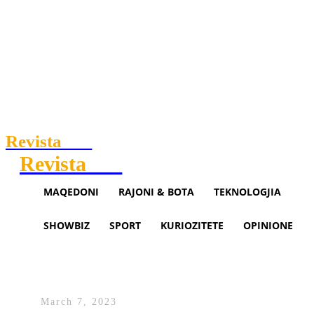
Revista
.mk
Revista
.mk
MAQEDONI
RAJONI & BOTA
TEKNOLOGJIA
SHOWBIZ
SPORT
KURIOZITETE
OPINIONE
Begaj në NATO: Zgjerimi i
Aleancës është detyrim
March 7, 2023