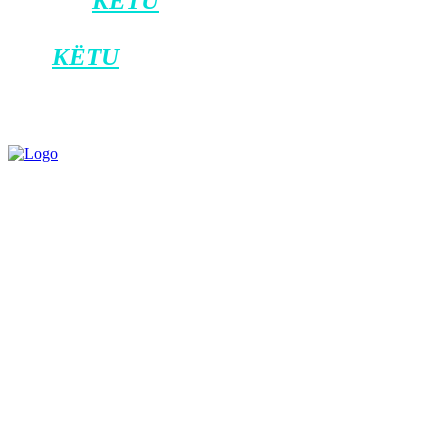
Klikoni
KËTU
për ta shkarkuar
aplikacionin e Klan Kosovës në Android,
dhe
KËTU
për iOS.