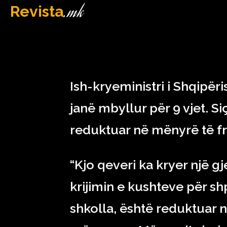
.mk
Revista
MAQEDONI
March 7, 2023
Ish-kryeministri i Shqipëri
janë mbyllur për 9 vjet. S
reduktuar në mënyrë të f
“Kjo qeveri ka kryer një g
krijimin e kushteve për s
shkolla, është reduktuar 