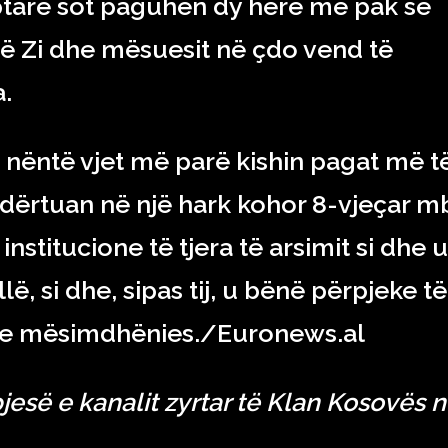
tarë sot paguhen dy herë më pak se
ë Zi dhe mësuesit në çdo vend të
a.
t nëntë vjet më parë kishin pagat më t
u ndërtuan në një hark kohor 8-vjeçar m
nstitucione të tjera të arsimit si dhe u
lë, si dhe, sipas tij, u bënë përpjeke të
 e mësimdhënies./Euronews.al
pjesë e kanalit zyrtar të Klan Kosovës 