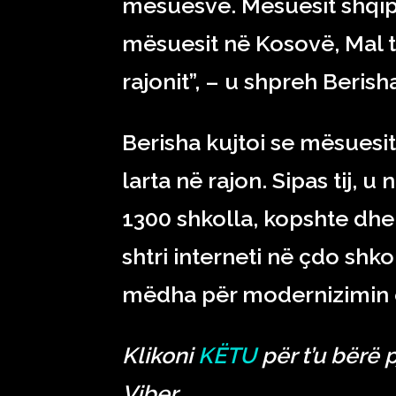
mësuesve. Mësuesit shqip
mësuesit në Kosovë, Mal t
rajonit”, – u shpreh Berish
Berisha kujtoi se mësuesi
larta në rajon. Sipas tij, 
1300 shkolla, kopshte dhe i
shtri interneti në çdo shkol
mëdha për modernizimin
Klikoni
KËTU
për t’u bërë 
Viber.