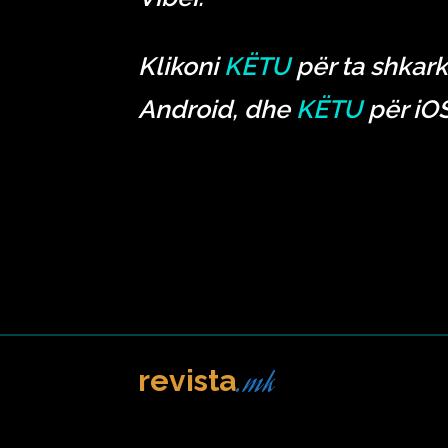
Klikoni
KËTU
për ta shkark
Android, dhe
KËTU
për iOS
.mk
revista