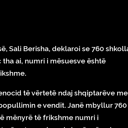
RAJONI & BOTA
TEKNOLOGJIA
SHOWBIZ
SPORT
së, Sali Berisha, deklaroi se 760 shkoll
iç tha ai, numri i mësuesve është
rikshme.
jenocid të vërtetë ndaj shqiptarëve me
hpopullimin e vendit. Janë mbyllur 760
në mënyrë të frikshme numri i