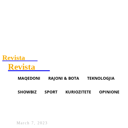
Revista
.mk
Revista
.mk
MAQEDONI
RAJONI & BOTA
TEKNOLOGJIA
SHOWBIZ
SPORT
KURIOZITETE
OPINIONE
Gresa Hoti e quan Xhuli Nurën
‘kukull e fëlliqur’
March 7, 2023