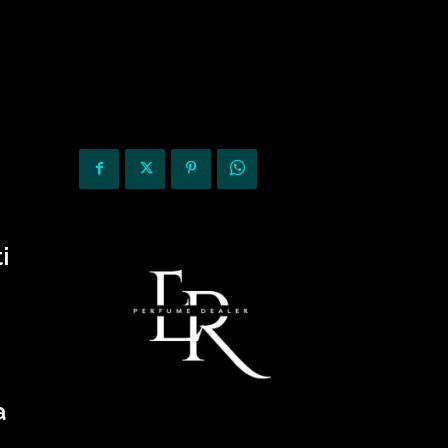
KURIOZITETE
OPINIONE
i
a