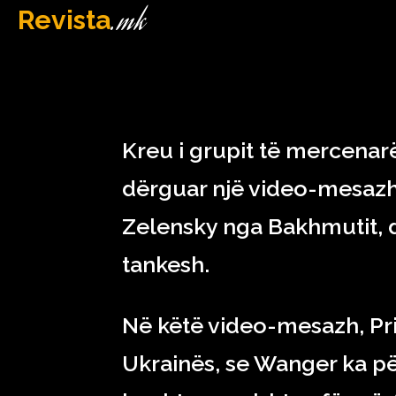
.mk
Revista
MAQEDONI
March 8, 2023
Kreu i grupit të mercenar
dërguar një video-mesazh
Zelensky nga Bakhmutit,
tankesh.
Në këtë video-mesazh, Pr
Ukrainës, se Wanger ka p