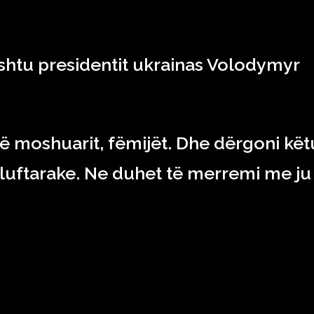
ashtu presidentit ukrainas Volodymyr
të moshuarit, fëmijët. Dhe dërgoni kët
luftarake. Ne duhet të merremi me ju