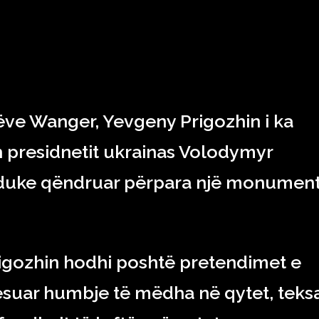
RAJONI & BOTA
TEKNOLOGJIA
SHOWBIZ
SPORT
ëve Wanger, Yevgeny Prigozhin i ka
 presidnetit ukrainas Volodymyr
 duke qëndruar përpara një monument
igozhin hodhi poshtë pretendimet e
ësuar humbje të mëdha në qytet, teks