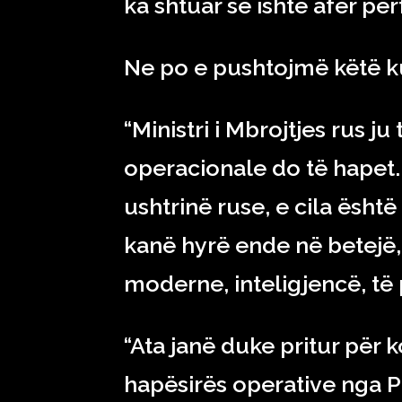
ka shtuar se ishte afër për
Ne po e pushtojmë këtë kuf
“Ministri i Mbrojtjes rus j
operacionale do të hapet
ushtrinë ruse, e cila është
kanë hyrë ende në betejë
moderne, inteligjencë, të 
“Ata janë duke pritur për 
hapësirës operative nga 