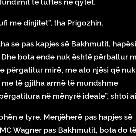
fundimit të luftës në qytet.
i me dinjitet”, tha Prigozhin.
u tha se pas kapjes së Bakhmutit, hapës
. Dhe bota ende nuk është përballur 
 e përgatitur mirë, me ato njësi që nuk
, me të gjitha armë të mundshme
përgatitura në mënyrë ideale”, shtoi ai
kohën e tyre. Menjëherë pas hapjes së
PMC Wagner pas Bakhmutit, bota do t