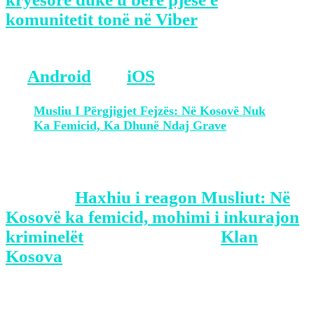
komunitetit tonë në Viber
BONUS: Merreni aplikacionin tonë
në
Android
dhe
iOS
Musliu I Përgjigjet Fejzës: Në Kosovë Nuk
Ka Femicid, Ka Dhunë Ndaj Grave
klankosova.tv
The post
Haxhiu i reagon Musliut: Në
Kosovë ka femicid, mohimi i inkurajon
kriminelët
appeared first on
Klan
Kosova
.