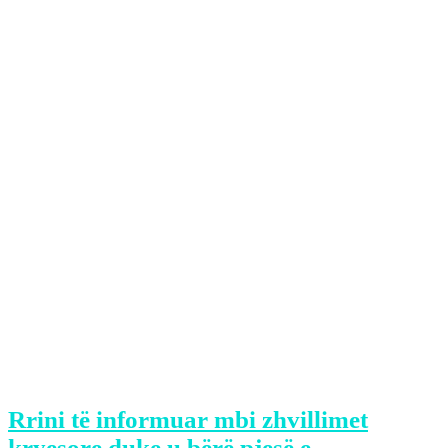
Ministrja e Drejtësisë, Albulena Haxhiu,
i ka reaguar deputetes së PDK-së,
Ganimete Musliut, e cila ka thënë se në
Kosovë nuk ka femicid.
Sipas Haxhiut, në Kosovë ka femicid
dhe mohimi i tij i inkurajon kriminelët,
njofton Klan Kosova.
Ministrja ka thënë se mendësia e
Musliut është mendësie e PDK-së e cila
nuk ka bërë asgjë për ta luftuar dhunën
ndaj grave.
Rrini të informuar mbi zhvillimet
kryesore duke u bërë pjesë e