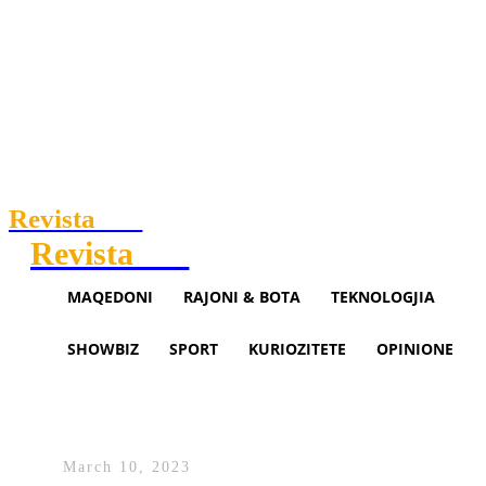
Revista
.mk
Revista
.mk
MAQEDONI
RAJONI & BOTA
TEKNOLOGJIA
SHOWBIZ
SPORT
KURIOZITETE
OPINIONE
150 persona kanë nevojë për
veshkë, 1.600 në dializë
March 10, 2023