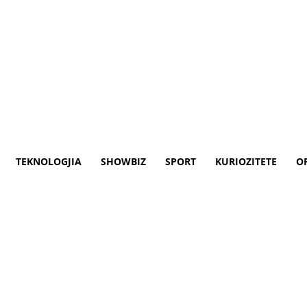
TEKNOLOGJIA
SHOWBIZ
SPORT
KURIOZITETE
O
Shpresoj të nënshkruhet marr
hënë se pret që në Ohër, më 17 mars, Koso
ë mes dy vendeve.