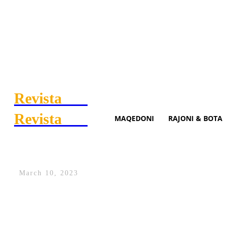
Revista
.mk
Revista
.mk
MAQEDONI
RAJONI & BOTA
Kurti për takimin në Ohër: 
March 10, 2023
Kryeministri i vendit, Albin Kurti, ka t
Evropian, për normalizim të raporteve n