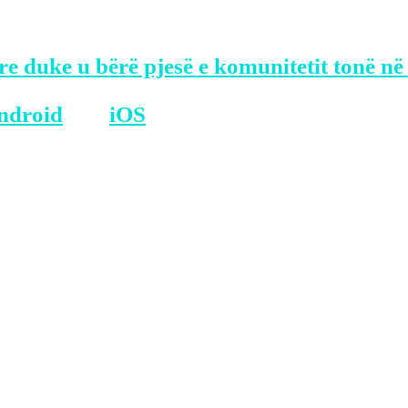
 e dobishme për vetë qytetarët sesa për ve
re duke u bërë pjesë e komunitetit tonë në
ndroid
dhe
iOS
.