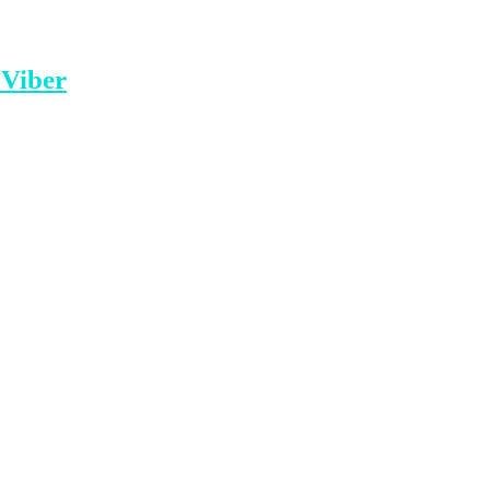
ndin”. /Klankosova.tv.
 Viber