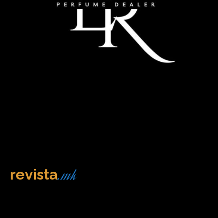
.mk
revista