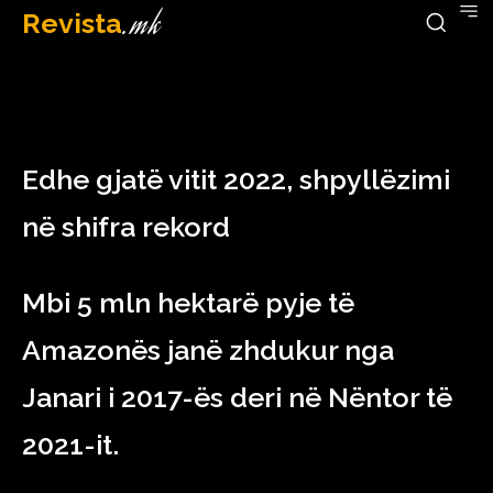
Revista
.mk
March 10, 2023
Edhe gjatë vitit 2022, shpyllëzimi
në shifra rekord
Mbi 5 mln hektarë pyje të
Amazonës janë zhdukur nga
Janari i 2017-ës deri në Nëntor të
2021-it.