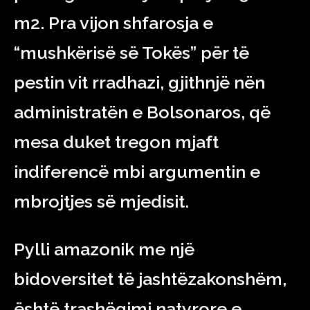
m2. Pra vijon shfarosja e
“mushkërisë së Tokës” për të
pestin vit rradhazi, gjithnjë nën
administratën e Bolsonaros, që
mesa duket tregon mjaft
indiferencë mbi argumentin e
mbrojtjes së mjedisit.
Pylli amazonik me një
bidoversitet të jashtëzakonshëm,
është trashëgimi natyrore e