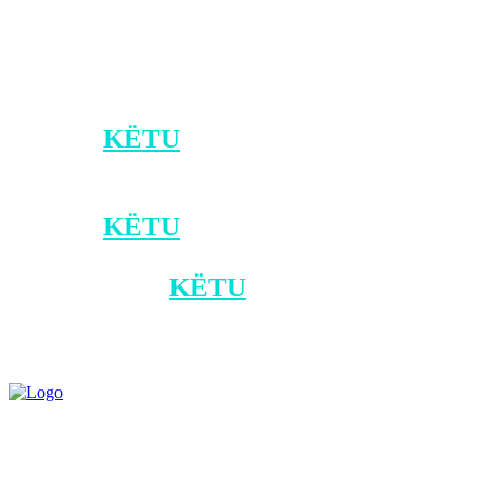
Në terma vjetorë, rritje më të madhe të
punësimit ka pasur në sektorin e
bujqësisë, shërbimeve dhe industrisë.
Klikoni
KËTU
për t’u bërë pjesë e
kanalit zyrtar të Klan Kosovës në Viber.
Klikoni
KËTU
për ta shkarkuar
aplikacionin e Klan Kosovës në
Android, dhe
KËTU
për iOS.