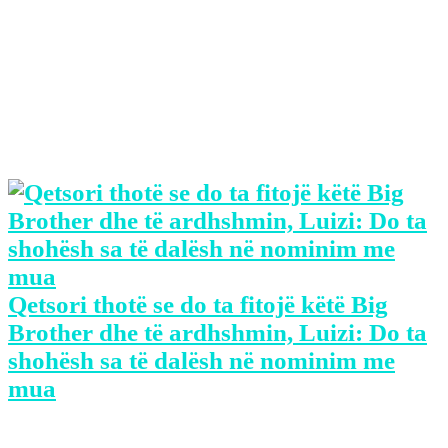
Dhe derisa po angazhohen për punë të
ndryshme brenda shtëpisë, gjatë ditës së
sotme (e diel) nga banorët është kërkuar
të përgatitin ballokume.
Lexo po ashtu:
Qetsori thotë se do ta fitojë këtë Big
Brother dhe të ardhshmin, Luizi: Do ta
shohësh sa të dalësh në nominim me
mua
Në një moment derisa kanë vënë