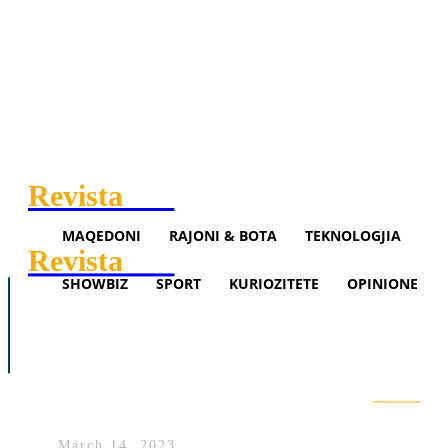
Revista
.mk
MAQEDONI
RAJONI & BOTA
TEKNOLOGJIA
Revista
.mk
SHOWBIZ
SPORT
KURIOZITETE
OPINIONE
Maqedoni
Rajoni & Bota
Teknologjia
Graff: Presim që Maqedonia do
Showbiz
Sport
Opinione
të thjeshtësojë dhe përshpejtojë
procedurat burokratike
Search
March 14, 2023