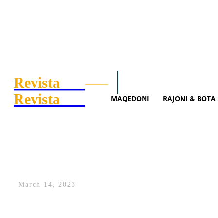
Revista
.mk
Search
Maqedoni
Rajoni 
Revista
.mk
MAQEDONI
RAJONI & BOTA
Kadrijaj: Në politikë e ndie
bën figurë të fuqishme (VID
March 14, 2023
Deputetja e AAK-së, Time Kadrijaj, ka fol