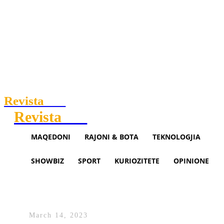
Revista
.mk
Revista
.mk
MAQEDONI
RAJONI & BOTA
TEKNOLOGJIA
SHOWBIZ
SPORT
KURIOZITETE
OPINIONE
Lirohet Dragan Daravellski,
vepra e tij është vjetërsuar
March 14, 2023