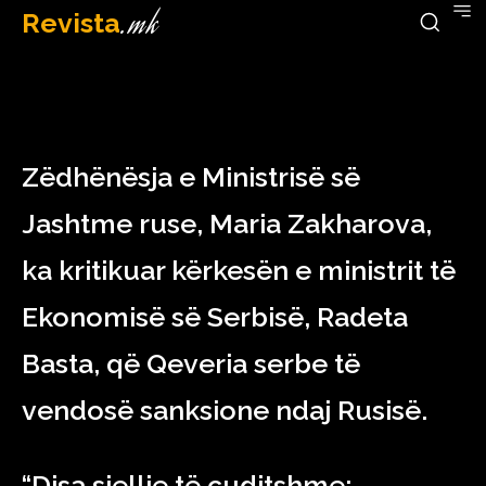
Revista
.mk
March 14, 2023
Zëdhënësja e Ministrisë së
Jashtme ruse, Maria Zakharova,
ka kritikuar kërkesën e ministrit të
Ekonomisë së Serbisë, Radeta
Basta, që Qeveria serbe të
vendosë sanksione ndaj Rusisë.
“Disa sjellje të çuditshme: