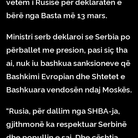
vetëm i Rusisë për deklaratën e
bërë nga Basta më 13 mars.
Ministri serb deklaroi se Serbia po
përballet me presion, pasi siç tha
ai, nuk iu bashkua sanksioneve që
Bashkimi Evropian dhe Shtetet e
Bashkuara vendosën ndaj Moskës.
“Rusia, për dallim nga SHBA-ja,
gjithmonë ka respektuar Serbinë
dhe popullin e saj. Dhe çështja