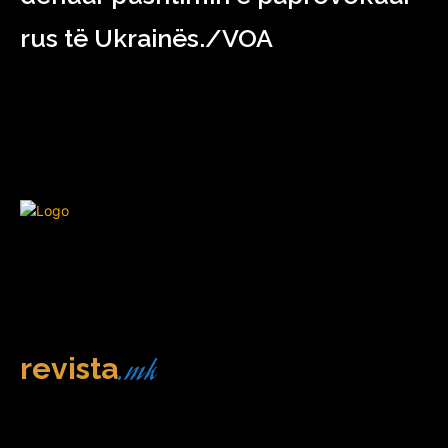
rus të Ukrainës./VOA
.mk
revista