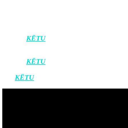
Formatin televiziv Big Brother VIP
Kosova mund ta ndiqni në platformat:
ArtMotion, Kujtesa dhe NimiTV.
Klikoni
KËTU
për t’u bërë pjesë e kanalit
zyrtar të Klan Kosovës në Viber.
Klikoni
KËTU
për ta shkarkuar
aplikacionin e Klan Kosovës në Android,
dhe
KËTU
për iOS.