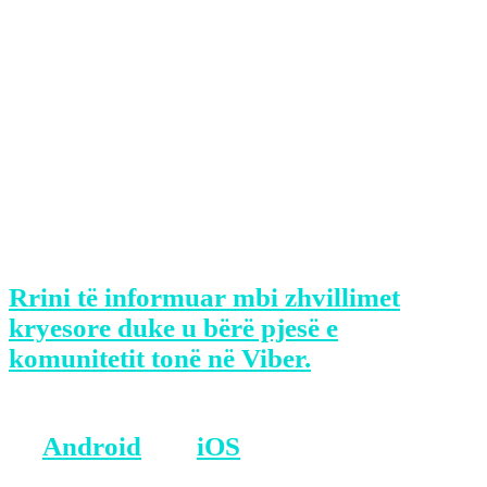
“Pra nuk ka dyshim rreth asaj se si
ShBA-ja e sheh këtë mundësi.
Diplomacia jonë ka qenë që ta
inkurajomë palën kosovare që ta
shfrytëzojë këtë mundësi dhe që Kosova
t’i shfrytëzojë të mirat që sjellë kjo
marrëveshje”.
Rrini të informuar mbi zhvillimet
kryesore duke u bërë pjesë e
komunitetit tonë në Viber.
BONUS: Merreni aplikacionin tonë
në
Android
dhe
iOS
.