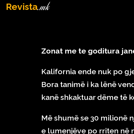
.mk
Revista
MAQEDONI
March 15, 2023
Zonat me te goditura jan
Kalifornia ende nuk po gj
Bora tanimë i ka lënë vend
kanë shkaktuar dëme të 
Më shumë se 30 milionë nj
e lumenjëve po rriten në 