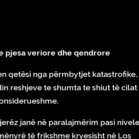
RAJONI & BOTA
TEKNOLOGJIA
SHOWBIZ
SPORT
e pjesa veriore dhe qendrore
en qetësi nga përmbytjet katastrofike.
in reshjeve te shumta te shiut të cilat
konsiderueshme.
erëz janë në paralajmërim pasi nivele
mënyrë të frikshme kryesisht në Los