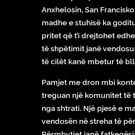
Anxhelosin, San Francisk
madhe e stuhisë ka goditu
pritet që t’i drejtohet edh
të shpëtimit janë vendosur
të cilët kanë mbetur të bl
Pamjet me dron mbi konte
treguan një komunitet të 
nga shtrati. Një pjesë e 
vendosën në streha të pë
Përmbytjet janë fatkeqësi