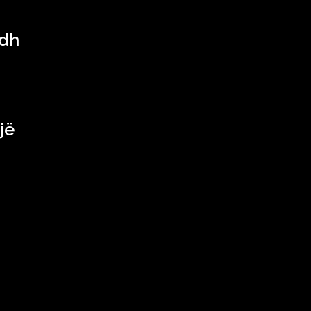
adh
jë