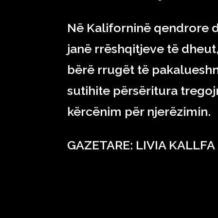
Në Kaliforninë qendrore 
janë rrëshqitjeve të dheut
bërë rrugët të pakaluesh
sutihite përsëritura trego
kërcënim për njerëzimin.
GAZETARE: LIVIA KALLFA