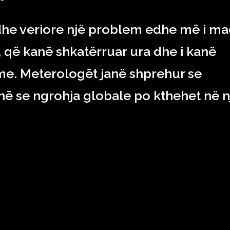
dhe veriore një problem edhe më i m
, që kanë shkatërruar ura dhe i kanë
me. Meterologët janë shprehur se
jnë se ngrohja globale po kthehet në n