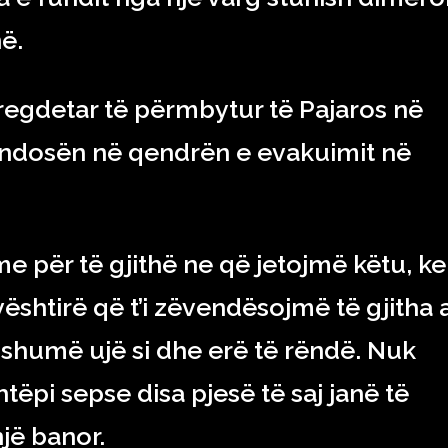
ë.
regdetar të përmbytur të Pajaros në
endosën në qendrën e evakuimit në
me për të gjithë ne që jetojmë këtu, k
ështirë që t’i zëvendësojmë të gjitha 
shumë ujë si dhe erë të rëndë. Nuk
tëpi sepse disa pjesë të saj janë të
jë banor.