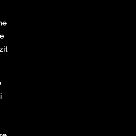
he
pe
zit
e
i
re