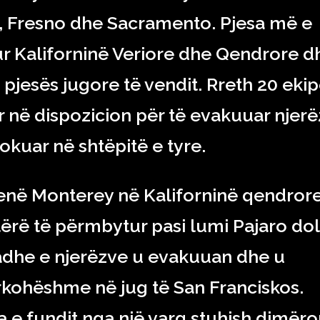
o, Fresno dhe Sacramento. Pjesa më e
r Kaliforninë Veriore dhe Qendrore d
e pjesës jugore të vendit. Rreth 20 eki
 në dispozicion për të evakuuar njerë
lokuar në shtëpitë e tyre.
në Monterey në Kaliforninë qendror
tërë të përmbytur pasi lumi Pajaro dol
madhe e njerëzve u evakuuan dhe u
rkohëshme në jug të San Franciskos.
a e fundit nga një varg stuhish dimëro