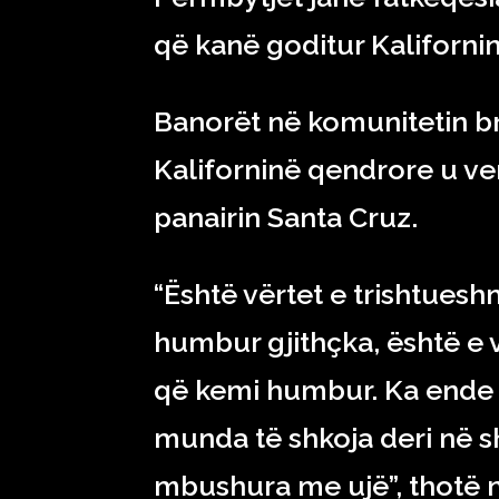
që kanë goditur Kalifornin
Banorët në komunitetin b
Kaliforninë qendrore u v
panairin Santa Cruz.
“Është vërtet e trishtuesh
humbur gjithçka, është e v
që kemi humbur. Ka ende 
munda të shkoja deri në sh
mbushura me ujë”, thotë n