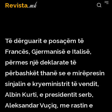
Revista
.mk
March 16, 2023
Të dërguarit e posaçëm të
Francës, Gjermanisë e Italisë,
përmes një deklarate të
përbashkët thanë se e mirëpresin
sinjalin e kryeministrit të vendit,
Albin Kurti, e presidentit serb,
Aleksandar Vuçiq, me rastin e