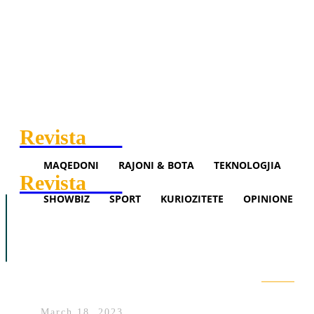
Revista
.mk
MAQEDONI
RAJONI & BOTA
TEKNOLOGJIA
Revista
.mk
SHOWBIZ
SPORT
KURIOZITETE
OPINIONE
Maqedoni
Rajoni & Bota
Teknologjia
Vuçiq: S’kam nënshkruar asgjë 
Showbiz
Sport
Opinione
më rëndësi për ne është
Asociacioni
Search
March 18, 2023