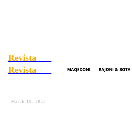
Revista
.mk
Revista
.mk
MAQEDONI
RAJONI & BOTA
Xhuli i falënderon të gjithë 
March 19, 2023
Juliana Nura është radhitur e treta nga 
kompeticionit më të madh në vend.