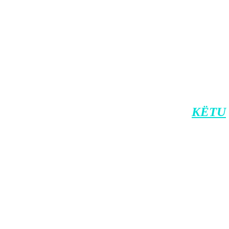
 përkrahësit e saj që i dhanë për 103 ditë 
jam habitur sa shumë më ka votuar diaspor
ë Tik Tok.
 zyrtar të Klan Kosovës në Viber.
nin e Klan Kosovës në Android, dhe
KËTU