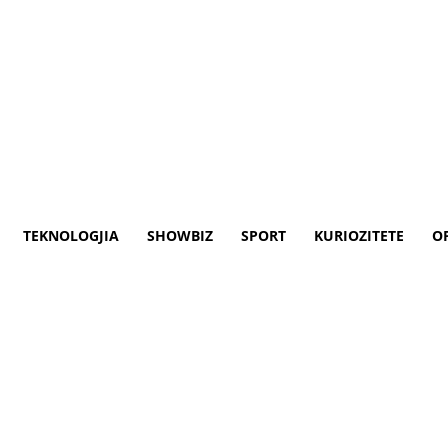
TEKNOLOGJIA
SHOWBIZ
SPORT
KURIOZITETE
O
ata që e mbështetën sa ishte n
banorët e Big Brother Vip Kosova në final