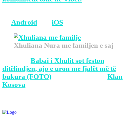
BONUS: Merreni aplikacionin tonë
në
Android
dhe
iOS
.
Xhuliana Nura me familjen e saj
The post
Babai i Xhulit sot feston
ditëlindjen, ajo e uron me fjalët më të
bukura (FOTO)
appeared first on
Klan
Kosova
.