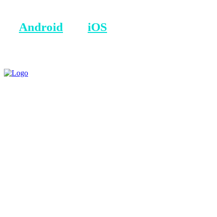
BONUS: Merreni aplikacionin tonë
në
Android
dhe
iOS
.