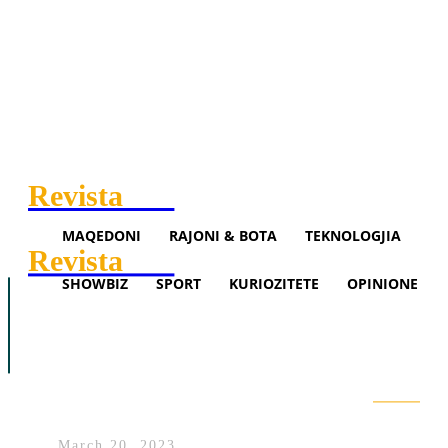
Revista
.mk
MAQEDONI
RAJONI & BOTA
TEKNOLOGJIA
Revista
.mk
SHOWBIZ
SPORT
KURIOZITETE
OPINIONE
Maqedoni
Rajoni & Bota
Teknologjia
Qeveria jep detaje për takimin e
Showbiz
Sport
Opinione
Kurtit me ambasadorët në
Kosovë
Search
March 20, 2023