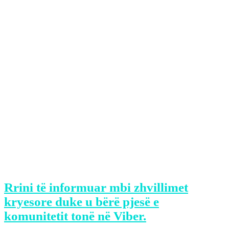
Këshillin e Evropës dhe në Bashkimin
Evropian është e hapur”.
“Sa i përket anëtarësimit në Këshillin e
Evropës, Kosova tashmë ka numrin e
nevojshëm të votave të shteteve anëtare,
ndërkohë që departamenti ligjor i
Këshillit ka konfirmuar se nuk ka asnjë
pengesë juridike për anëtarësimin e
plotë të Republikës së Kosovës në këtë
organizatë të rëndësishme”, thuhet tutje
në njoftim.
Rrini të informuar mbi zhvillimet
kryesore duke u bërë pjesë e
komunitetit tonë në Viber.