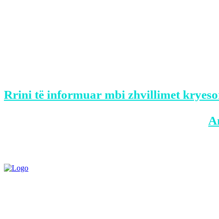
Në ceremoni kanë qenë të pranishëm edhe 
cili ka publikuar edhe disa foto në rrjetet
Në fjalën e tij, Dendias vlerësoi marrëdh
mik të ngushtë duke shpresuar që së shpejt
Rrini të informuar mbi zhvillimet kryeso
BONUS: Merreni aplikacionin tonë në
A