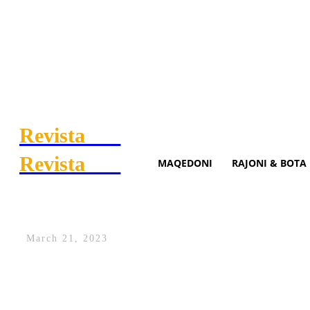
Revista
.mk
Revista
.mk
MAQEDONI
RAJONI & BOTA
Rama çel ekspozitë me punime
March 21, 2023
Kryeministri i Shqipërisë, Edi Rama, mbr
titulluar “Improvizimet”.