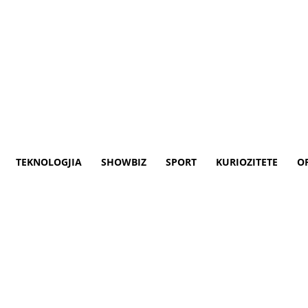
TEKNOLOGJIA
SHOWBIZ
SPORT
KURIOZITETE
O
t e tij në Athinë
ëmë ka çelur një ekspozitë në Athinë me p