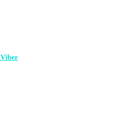
he ministri i Jashtëm, Nikos Dendias, i
reqia e sheh Shqipërinë si një fqinj dhe
iane./tvklan
 Viber