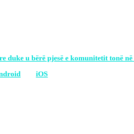
kryeministri grek, Kyriakos Mitsotakis, d
 sociale.
ëniet mes dy vendeve duke u shprehur se G
i ajo të jetë një anëtare e familjes evrop
re duke u bërë pjesë e komunitetit tonë në
ndroid
dhe
iOS