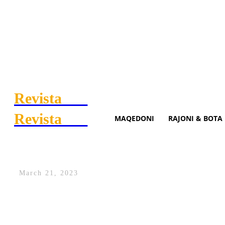
Revista
.mk
Revista
.mk
MAQEDONI
RAJONI & BOTA
Sanksionohen 227 shoferë n
March 21, 2023
Në territorin e qytetit të Shkupit janë sh
mbi shpejtësinë e lejuar.