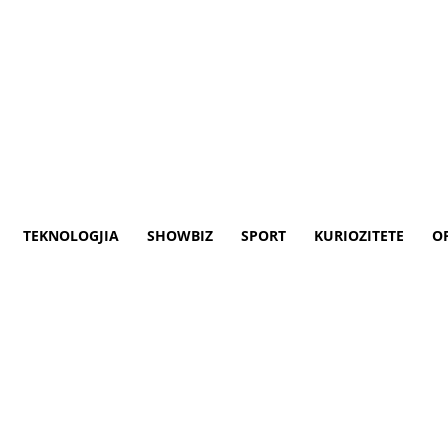
TEKNOLOGJIA
SHOWBIZ
SPORT
KURIOZITETE
O
ë Shkup
qiptuar gjithsej 227 gjoba të cilat 79 prej 