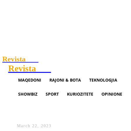
Revista
.mk
Revista
.mk
MAQEDONI
RAJONI & BOTA
TEKNOLOGJIA
SHOWBIZ
SPORT
KURIOZITETE
OPINIONE
Bislimi ia çoi ‘posht’ tortën PSD
së (VIDEO)
March 22, 2023